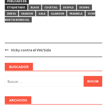
PUBLICADO EN
ETIQUETADO
BLACK
COCKTAIL
DESFILE
DESING
DRESS
FASHION
GALA
GLAMOUR
PASARELA
VICKY
MARTIN BERROCAL
Navegación
Vicky contra el VIH/Sida
de
entradas
BUSCADOR
Buscar:
ARCHIVOS