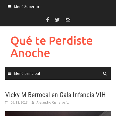
Saltar
Menú Superior
al
contenido
Qué te Perdiste
Anoche
Menú principal
Vicky M Berrocal en Gala Infancia VIH
05/12/2013
Alejandro Cisneros V.