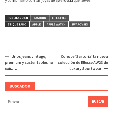
y combinarlo con las joyas de Swarovski que lleves.
PUBLICADO EN
FASHION
LIFESTYLE
ETIQUETADO
APPLE
APPLE WATCH
SWAROVSKI
Navegación
Unos jeans vintage,
Conoce ‘Sartoria’ la nueva
de
premium y sustentables no
colección de Ellesse AW23 de
entradas
exis….
Luxury Sportwear
BUSCADOR
Buscar: