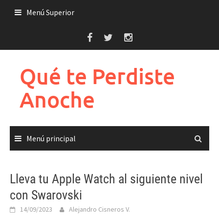
Saltar
Menú Superior
al
contenido
Qué te Perdiste
Anoche
Menú principal
Lleva tu Apple Watch al siguiente nivel
con Swarovski
14/09/2023
Alejandro Cisneros V.