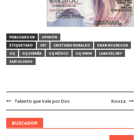
PUBLICADO EN
OPINIÓN
ETIQUETADO
CR7
CRISTIANO RONALDO
EWAN MCGREGOR
GQ
GQ ESPAÑA
GQ MÉXICO
GQ SPAIN
LANA DEL REY
XABI ALONSO
Navegación
Talento que Vale por Dos
Kooza
de
entradas
BUSCADOR
Buscar: