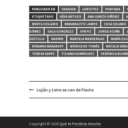
PUBLICADO EN
FASHION
LIFESTYLE
PORTADA
ETIQUETADO
AÍDA ARTILES
ANA GARCÍA SIÑERIZ
A
BERTA COLLADO
BRIANDA FITZ-JAMES
CUCA SOLANO
GÓMEZ
GALA GONZÁLEZ
ION FIZ
JORGE ACUÑA
CASTILLO
MADRID
MARCELA MANSERGAS
MARÍA ES
MIRANDA MAKAROFF
MÓNICA DE TOMÁS
NATALIA SÁN
TERESA SAPEY
TIZIANA DOMÍNGUEZ
VERÓNICA BLUM
Navegación
Luján y Leire se van de Fiesta
de
entradas
Copyright © 2026
Qué te Perdiste Anoche
.