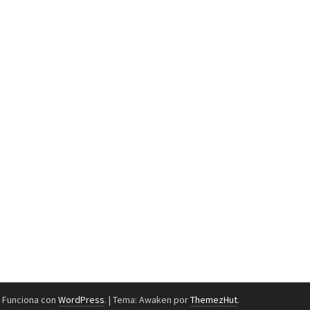
Funciona con
WordPress
.
|
Tema: Awaken por
ThemezHut
.