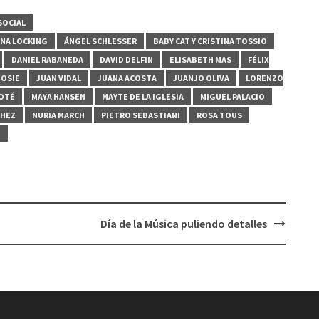
SOCIAL
NA LOCKING
ÁNGEL SCHLESSER
BABY CAT Y CRISTINA TOSSIO
DANIEL RABANEDA
DAVID DELFIN
ELISABETH MAS
FÉLIX
JOSIE
JUAN VIDAL
JUANA ACOSTA
JUANJO OLIVA
LORENZO
COTÉ
MAYA HANSEN
MAYTE DE LA IGLESIA
MIGUEL PALACIO
CHEZ
NURIA MARCH
PIETRO SEBASTIANI
ROSA TOUS
E
Día de la Música puliendo detalles