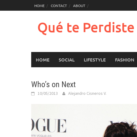
Saltar
HOME
CONTACT
ABOUT
al
contenido
Qué te Perdist
HOME
SOCIAL
LIFESTYLE
FASHION
Who’s on Next
10/05/2013
Alejandro Cisneros V.