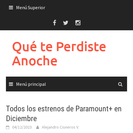
Saltar
Menú Superior
al
contenido
Qué te Perdiste
Anoche
Menú principal
Todos los estrenos de Paramount+ en
Diciembre
04/12/2023
Alejandro Cisneros V.