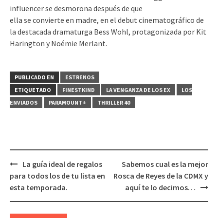
influencer se desmorona después de que
ella se convierte en madre, en el debut cinematográfico de
la destacada dramaturga Bess Wohl, protagonizada por Kit
Harington y Noémie Merlant.
PUBLICADO EN
ESTRENOS
ETIQUETADO
FINESTKIND
LA VENGANZA DE LOS EX
LOS
ENVIADOS
PARAMOUNT+
THRILLER 40
Navegación
La guía ideal de regalos
Sabemos cual es la mejor
de
para todos los de tu lista en
Rosca de Reyes de la CDMX y
entradas
esta temporada.
aquí te lo decimos…