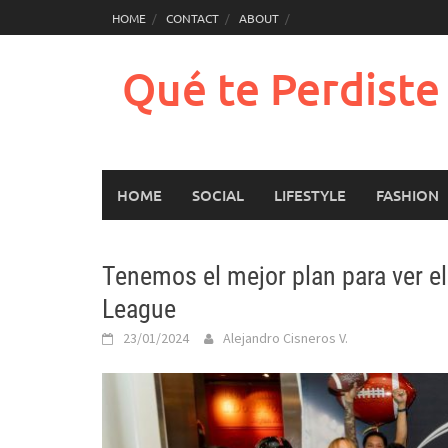
Saltar
HOME
CONTACT
ABOUT
al
contenido
Qué te Perdist
HOME
SOCIAL
LIFESTYLE
FASHION
Tenemos el mejor plan para ver el 
League
23/01/2024
Alejandro Cisneros V.