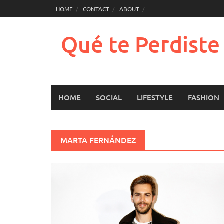
Saltar
HOME
CONTACT
ABOUT
al
contenido
Qué te Perdist
HOME
SOCIAL
LIFESTYLE
FASHION
MARTA FERNÁNDEZ