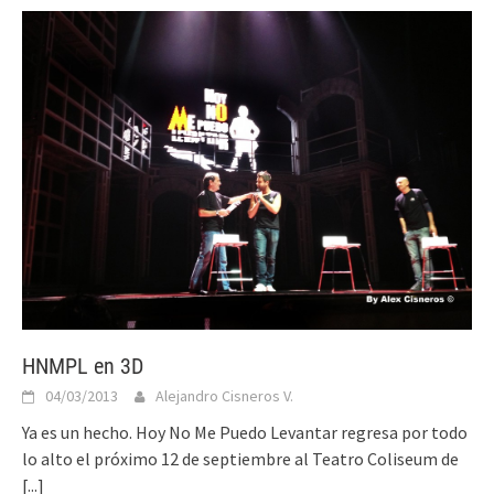
HNMPL en 3D
04/03/2013
Alejandro Cisneros V.
Ya es un hecho. Hoy No Me Puedo Levantar regresa por todo
lo alto el próximo 12 de septiembre al Teatro Coliseum de
[...]