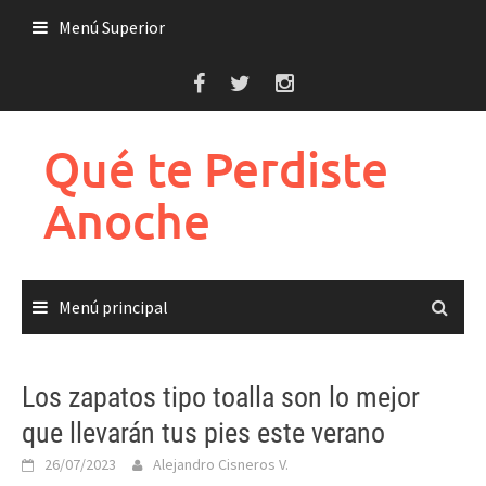
Saltar
Menú Superior
al
contenido
Qué te Perdiste
Anoche
Menú principal
Los zapatos tipo toalla son lo mejor
que llevarán tus pies este verano
26/07/2023
Alejandro Cisneros V.