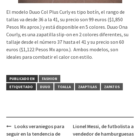
El modelo Duuo Col Plus Curly es tipo botín, el rango de
tallas va desde 36 a la 41, su precio son 99 euros ($1,850
Pesos Mx aprox.) y está disponible en 5 colores. Duuo Ona
Courly, es una zapatilla slip-on en 2 colores diferentes, su
tallaje desde el número 37 hasta el 41 y su precio son 60
euros ($1,122 Pesos Mx aprox.). Ambos modelos, son
ideales para combatir el calor con estilo.
PUBLICADO EN
FASHION
ETIQUETADO
DUUO
TOALLA
ZAAPTILAS
ZAPATOS
Navegación
Looks veraniegos para
Lionel Messi, de futbolista a
de
seguir en la tendencia de
vendedor de hamburguesas
entradas