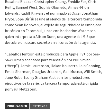
Rosalind Eleazar, Christopher Chung, Freddie Fox, Chris
Reilly, Samuel West, Sophie Okonedo, Aimee-Ffion
Edwards, Kadiff Kirwan y el nominado al Oscar Jonathan
Pryce. Ṣọpẹ Dìrísù se une al elenco de la tercera temporada
como Sean Donovan, el exjefe de seguridad de la embajada
británica en Estambul, junto con Katherine Waterston,
quien interpreta a Alison Dunn, una agente del MI5 que
descubre un oscuro secreto en el corazón de la agencia.
“Caballos lentos” está producida para Apple TV+ por See-
Saw Films y adaptada para televisión por Will Smith
(“Veep”). Jamie Laurenson, Hakan Kousetta, Iain Canning,
Emile Sherman, Douglas Urbanski, Gail Mutrux, Will Smith,
Jane Robertson y Graham Yost son los productores
ejecutivos de la serie. La tercera temporada está dirigida
por Saul Metzstein.
PUBLICADO EN
ESTRENOS