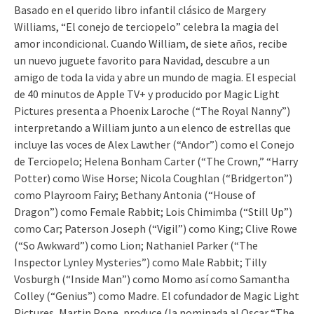
Basado en el querido libro infantil clásico de Margery
Williams, “El conejo de terciopelo” celebra la magia del
amor incondicional. Cuando William, de siete años, recibe
un nuevo juguete favorito para Navidad, descubre a un
amigo de toda la vida y abre un mundo de magia. El especial
de 40 minutos de Apple TV+ y producido por Magic Light
Pictures presenta a Phoenix Laroche (“The Royal Nanny”)
interpretando a William junto a un elenco de estrellas que
incluye las voces de Alex Lawther (“Andor”) como el Conejo
de Terciopelo; Helena Bonham Carter (“The Crown,” “Harry
Potter) como Wise Horse; Nicola Coughlan (“Bridgerton”)
como Playroom Fairy; Bethany Antonia (“House of
Dragon”) como Female Rabbit; Lois Chimimba (“Still Up”)
como Car; Paterson Joseph (“Vigil”) como King; Clive Rowe
(“So Awkward”) como Lion; Nathaniel Parker (“The
Inspector Lynley Mysteries”) como Male Rabbit; Tilly
Vosburgh (“Inside Man”) como Momo así como Samantha
Colley (“Genius”) como Madre. El cofundador de Magic Light
Pictures, Martin Pope, produce (la nominada al Oscar “The