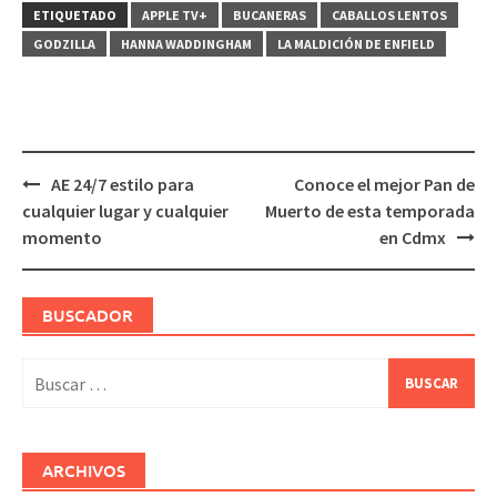
ETIQUETADO
APPLE TV+
BUCANERAS
CABALLOS LENTOS
GODZILLA
HANNA WADDINGHAM
LA MALDICIÓN DE ENFIELD
Navegación
AE 24/7 estilo para
Conoce el mejor Pan de
de
cualquier lugar y cualquier
Muerto de esta temporada
entradas
momento
en Cdmx
BUSCADOR
Buscar:
ARCHIVOS