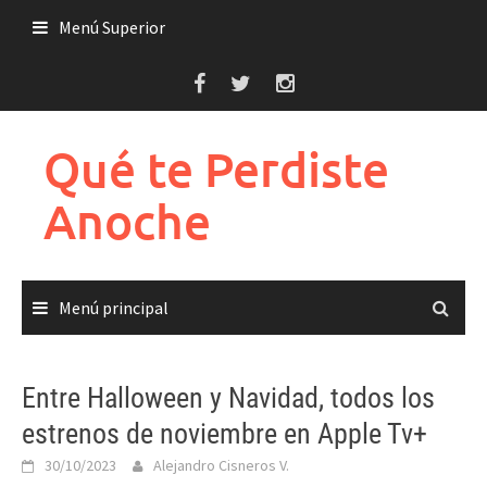
Saltar
Menú Superior
al
contenido
Qué te Perdiste
Anoche
Menú principal
Entre Halloween y Navidad, todos los
estrenos de noviembre en Apple Tv+
30/10/2023
Alejandro Cisneros V.