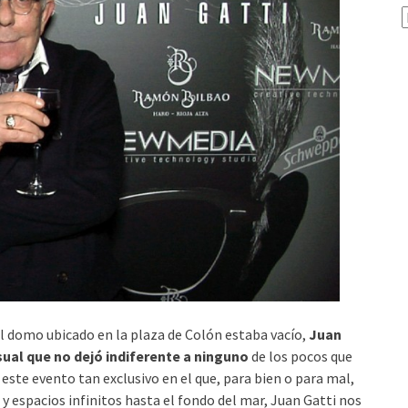
A
l domo ubicado en la plaza de Colón estaba vacío,
Juan
sual que no dejó indiferente a ninguno
de los pocos que
ste evento tan exclusivo en el que, para bien o para mal,
s y espacios infinitos hasta el fondo del mar, Juan Gatti nos