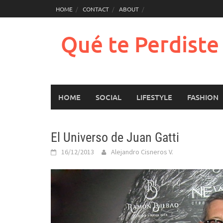
Saltar
HOME
CONTACT
ABOUT
al
contenido
Qué te Perdist
HOME
SOCIAL
LIFESTYLE
FASHION
El Universo de Juan Gatti
16/12/2013
Alejandro Cisneros V.