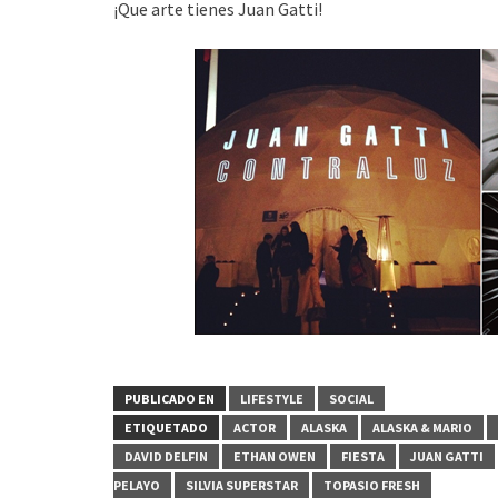
¡Que arte tienes Juan Gatti!
PUBLICADO EN
LIFESTYLE
SOCIAL
ETIQUETADO
ACTOR
ALASKA
ALASKA & MARIO
DAVID DELFIN
ETHAN OWEN
FIESTA
JUAN GATTI
PELAYO
SILVIA SUPERSTAR
TOPASIO FRESH