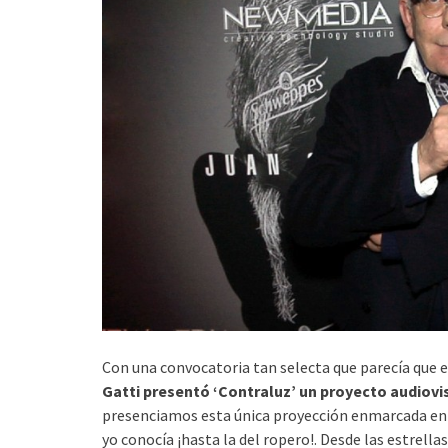
Con una convocatoria tan selecta que parecía que e
Gatti presentó ‘Contraluz’ un proyecto audiovi
presenciamos esta única proyección enmarcada en e
yo conocía ¡hasta la del ropero!. Desde las estrella