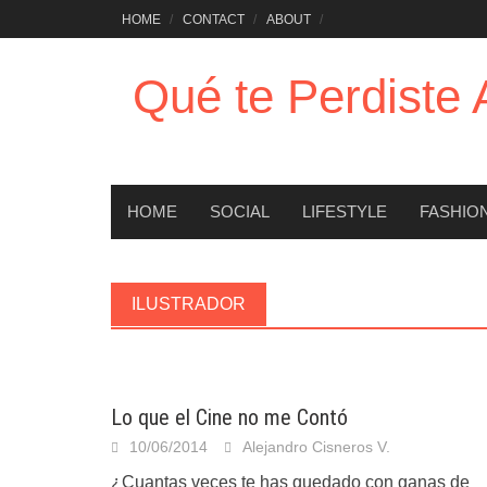
Saltar
HOME
CONTACT
ABOUT
al
contenido
Qué te Perdiste
HOME
SOCIAL
LIFESTYLE
FASHIO
ILUSTRADOR
Lo que el Cine no me Contó
10/06/2014
Alejandro Cisneros V.
¿Cuantas veces te has quedado con ganas de