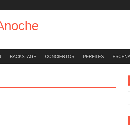
 Anoche
N
BACKSTAGE
CONCIERTOS
PERFILES
ESCENA
B